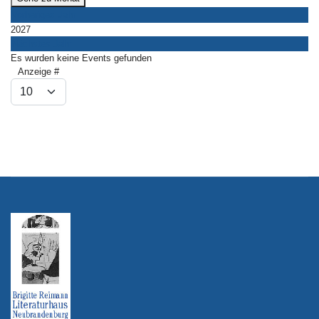
Vorheriges Jahr
2027
Nächstes Jahr
Es wurden keine Events gefunden
Limite der Paginierungsliste
Anzeige #