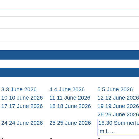
3
3 June 2026
4
4 June 2026
5
5 June 2026
10
10 June 2026
11
11 June 2026
12
12 June 2026
17
17 June 2026
18
18 June 2026
19
19 June 2026
26
26 June 2026
24
24 June 2026
25
25 June 2026
18:30 Sommerfe
im L ...