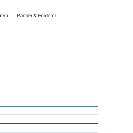
rein
Partner & Förderer