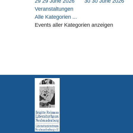
29
29 June 2026
30
30 June 2026
Veranstaltungen
Alle Kategorien ...
Events aller Kategorien anzeigen